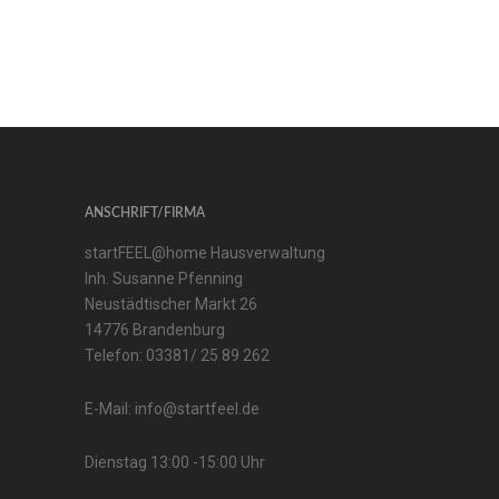
ANSCHRIFT/FIRMA
startFEEL@home Hausverwaltung
Inh. Susanne Pfenning
Neustädtischer Markt 26
14776 Brandenburg
Telefon:
03381/ 25 89 262
E-Mail:
info@startfeel.de
Dienstag 13:00 -15:00 Uhr