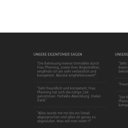
UNSERE EIGENTÜMER SAGEN
UNSERE
"Die Betreuung meiner Immobilie durch
"Sehr 
Frau Pfenning, sowie ihrer Angestellten,
Besic
empfinde ich als sehr verlässlich und
bekom
kompetent. Absolut empfehlenswert!"
"Freu
"Sehr freundlich und kompetent, Frau
Pfenning hat sich die nötige Zeit
genommen. Perfekte Abwicklung. Vielen
"Der 
Dank."
Pfenn
kompe
"Alles wurde mit mir bis ins Detail
abgesprochen und alles ist genau so
abgelaufen. Was will man mehr !?"