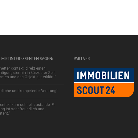
 MIETINTERESSENTEN SAGEN:
PARTNER
netter Kontakt, direkt einen
htigungstermin in kürzester Zeit
men und das Objekt gut erklärt!"
ndliche und kompetente Beratung"
Kontakt kam schnell zustande. Fr.
ing ist sehr freundlich und
tent."